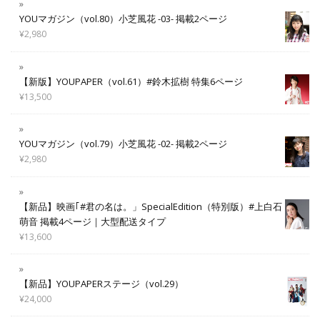
YOUマガジン（vol.80）小芝風花 -03- 掲載2ページ
¥
2,980
【新版】YOUPAPER（vol.61）#鈴木拡樹 特集6ページ
¥
13,500
YOUマガジン（vol.79）小芝風花 -02- 掲載2ページ
¥
2,980
【新品】映画｢#君の名は。」SpecialEdition（特別版）#上白石
萌音 掲載4ページ｜大型配送タイプ
¥
13,600
【新品】YOUPAPERステージ（vol.29）
¥
24,000