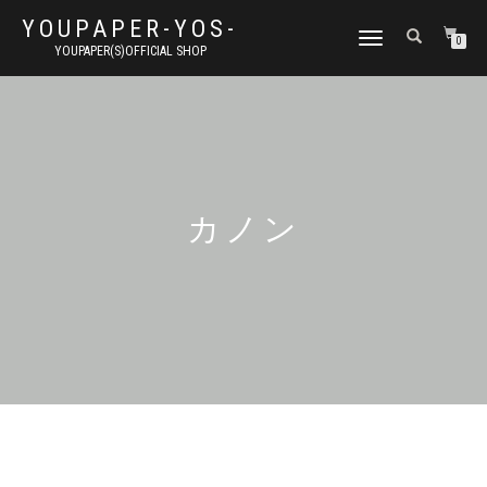
YOUPAPER-YOS-
ナ
0
YOUPAPER(S)OFFICIAL SHOP
ビ
ゲ
ー
シ
ョ
ン
切
り
カノン
替
え