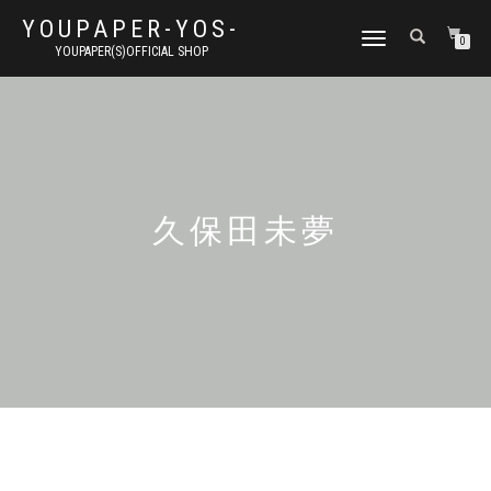
YOUPAPER-YOS-
ナ
0
YOUPAPER(S)OFFICIAL SHOP
ビ
ゲ
ー
シ
ョ
ン
切
り
久保田未夢
替
え