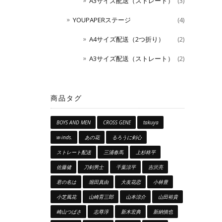
A3サイズ配送（ストレート）
(3)
YOUPAPERステージ
(4)
A4サイズ配送（2つ折り）
(2)
A3サイズ配送（ストレート）
(2)
商品タグ
BOYS AND MEN
CROSS GENE
takuya
w-inds.
あの花
るろうに剣心
ストレート配送
三浦春馬
上杉柊平
佐藤健
刀剣男士
千葉涼平
吉沢亮
君の名は
堀田真由
大友花恋
小林豊
小芝風花
山崎育三郎
山本涼介
山田裕貴
崎山つばさ
志尊淳
新木宏典
新納慎也