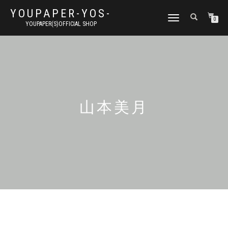
YOUPAPER-YOS-
ナ
0
YOUPAPER(S)OFFICIAL SHOP
ビ
ゲ
ー
シ
ョ
ン
切
り
山本美月
替
え