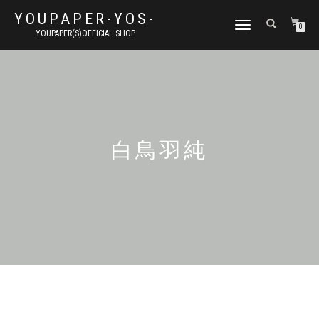
YOUPAPER-YOS-
ナ
0
YOUPAPER(S)OFFICIAL SHOP
ビ
ゲ
ー
シ
ョ
ン
切
り
白鳥羽純
替
え