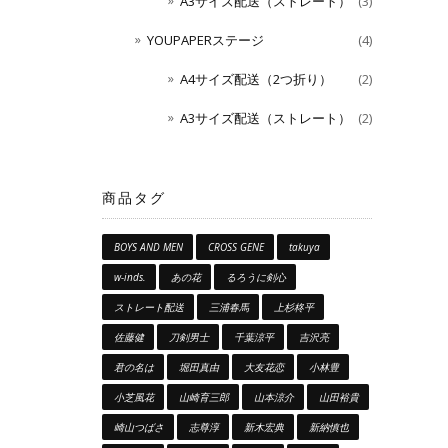
A3サイズ配送（ストレート）
(3)
YOUPAPERステージ
(4)
A4サイズ配送（2つ折り）
(2)
A3サイズ配送（ストレート）
(2)
商品タグ
BOYS AND MEN
CROSS GENE
takuya
w-inds.
あの花
るろうに剣心
ストレート配送
三浦春馬
上杉柊平
佐藤健
刀剣男士
千葉涼平
吉沢亮
君の名は
堀田真由
大友花恋
小林豊
小芝風花
山崎育三郎
山本涼介
山田裕貴
崎山つばさ
志尊淳
新木宏典
新納慎也