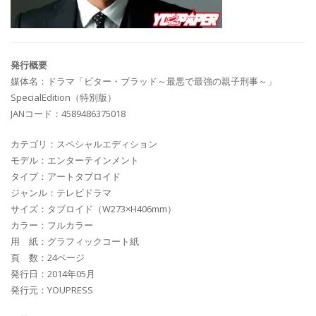
発行概要
媒体名：ドラマ「ビター・ブラッド～最悪で最強の親子刑事～」
SpecialEdition（特別版）
JANコード：4589486375018
カテゴリ：スペシャルエディション
モデル：エンターテインメント
タイプ：アートタブロイド
ジャンル：テレビドラマ
サイズ：タブロイド（W273×H406mm）
カラー：フルカラー
用 紙：グラフィックコート紙
頁 数：24ページ
発行日：2014年05月
発行元：YOUPRESS