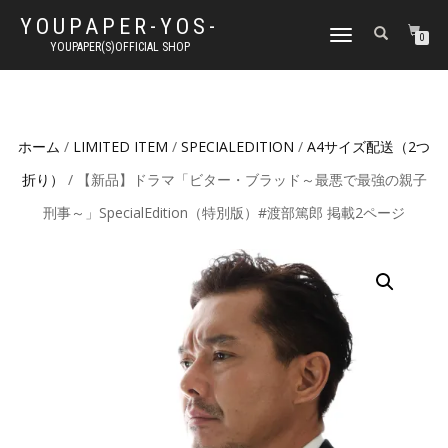
YOUPAPER-YOS-
ナ
0
YOUPAPER(S)OFFICIAL SHOP
ビ
ゲ
ー
シ
ョ
ホーム
/
LIMITED ITEM
/
SPECIALEDITION
/
A4サイズ配送（2つ
ン
切
折り）
/ 【新品】ドラマ「ビター・ブラッド～最悪で最強の親子
り
替
刑事～」SpecialEdition（特別版）#渡部篤郎 掲載2ページ
え