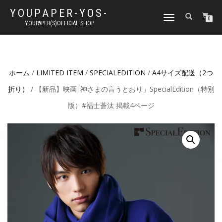
YOUPAPER-YOS-
ナ
0
YOUPAPER(S)OFFICIAL SHOP
ビ
ゲ
ー
シ
ョ
ホーム
/
LIMITED ITEM
/
SPECIALEDITION
/
A4サイズ配送（2つ
ン
切
折り）
/ 【新品】映画｢神さまの言うとおり」SpecialEdition（特別
り
替
版）#福士蒼汰 掲載4ページ
え