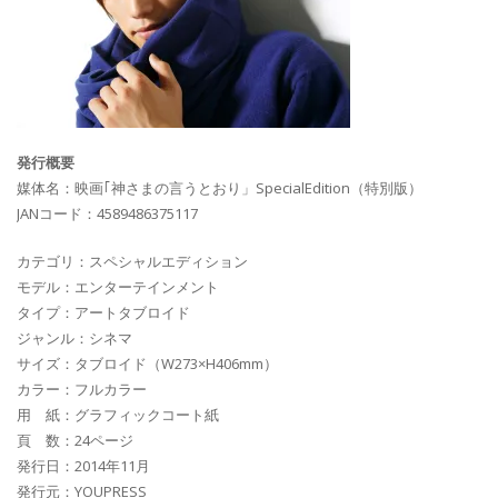
発行概要
媒体名：映画｢神さまの言うとおり」SpecialEdition（特別版）
JANコード：4589486375117
カテゴリ：スペシャルエディション
モデル：エンターテインメント
タイプ：アートタブロイド
ジャンル：シネマ
サイズ：タブロイド（W273×H406mm）
カラー：フルカラー
用 紙：グラフィックコート紙
頁 数：24ページ
発行日：2014年11月
発行元：YOUPRESS