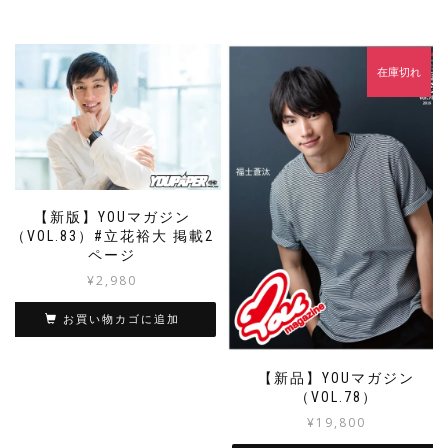
在庫切れ
【新版】YOUマガジン
（VOL.83）#立花裕大 掲載2
ページ
¥
2,980
お買い物カゴに追加
【新品】YOUマガジン
（VOL.78）
¥
19,800