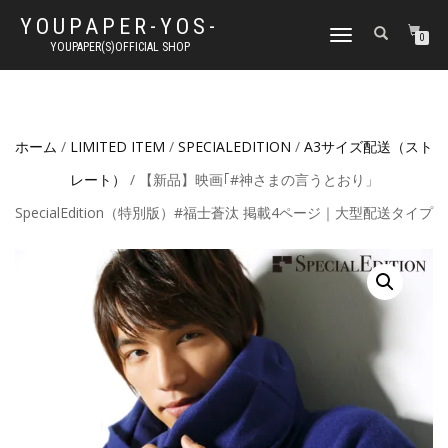
YOUPAPER-YOS-
ナ
0
YOUPAPER(S)OFFICIAL SHOP
ビ
ゲ
ー
シ
ョ
ホーム
/
LIMITED ITEM
/
SPECIALEDITION
/
A3サイズ配送（スト
ン
切
レート）
/ 【新品】映画｢#神さまの言うとおり」
り
替
SpecialEdition（特別版）#福士蒼汰 掲載4ページ｜大型配送タイプ
え