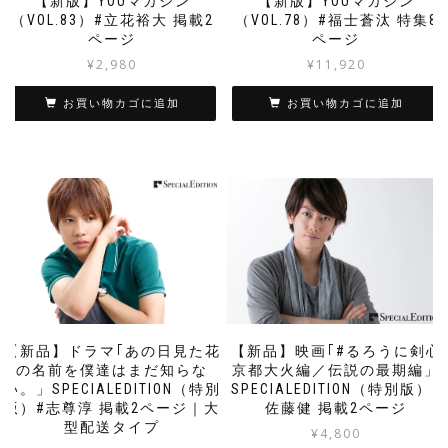
【新版】YOUマガジン
【新版】YOUマガジン
（VOL.83）#立花裕大 掲載2
（VOL.78）#福士蒼汰 特集8
ページ
ページ
¥
2,980
¥
11,920
お買い物カゴに追加
お買い物カゴに追加
【新品】ドラマ｢あの日見た花
【新品】映画｢#るろうに剣心
の名前を僕達はまだ知らな
京都大火編／伝説の最期編」
い。」SPECIALEDITION（特別
SPECIALEDITION（特別版）#
版）#志尊淳 掲載2ページ｜大
佐藤健 掲載2ページ
型配送タイプ
¥
4,800