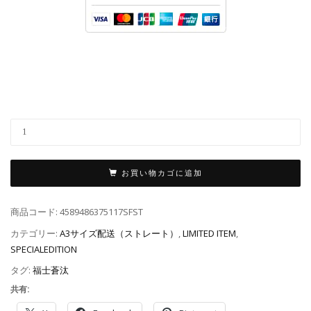
お買い物カゴに追加
商品コード:
4589486375117SFST
カテゴリー:
A3サイズ配送（ストレート）
,
LIMITED ITEM
,
SPECIALEDITION
タグ:
福士蒼汰
共有: