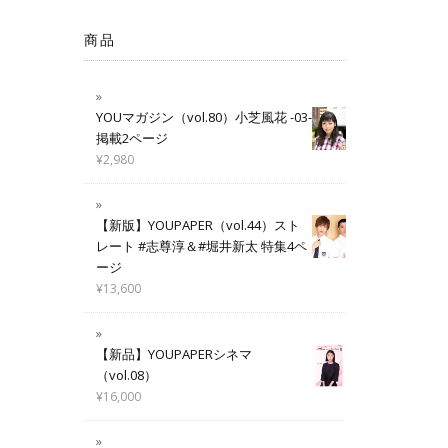
商品
YOUマガジン（vol.80）小芝風花 -03-
掲載2ページ
¥
2,980
【新版】YOUPAPER（vol.44）スト
レート #志尊淳＆#堀井新太 特集4ペ
ージ
¥
13,600
【新品】YOUPAPERシネマ
（vol.08）
¥
16,000