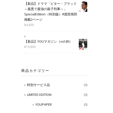
【新品】ドラマ「ビター・ブラッド
～最悪で最強の親子刑事～」
SpecialEdition（特別版）#渡部篤郎
掲載2ページ
¥
4,800
【新品】YOUマガジン（vol.80）
¥
19,800
商品カテゴリー
特別サービス品
(0)
LIMITED EDITION
(0)
YOUPAPER
(0)