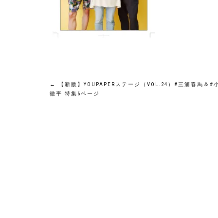
投
←
【新版】YOUPAPERステージ（VOL.24）#三浦春馬＆#
徹平 特集6ページ
稿
ナ
ビ
ゲ
ー
シ