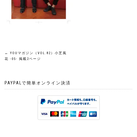
投
←
YOUマガジン（VOL.82）小芝風
花 -05- 掲載2ページ
稿
ナ
PAYPALで簡単オンライン決済
ビ
ゲ
ー
シ