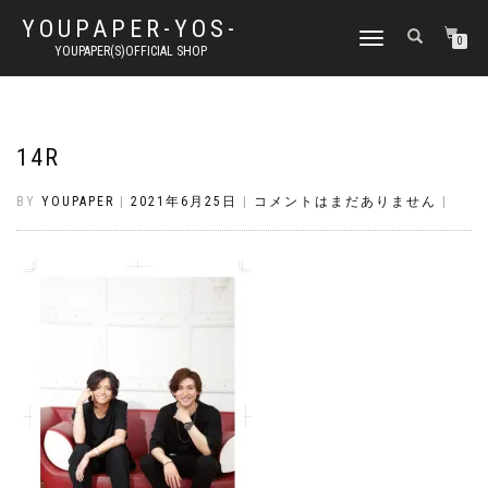
YOUPAPER-YOS-
ナ
0
YOUPAPER(S)OFFICIAL SHOP
ビ
ゲ
ー
シ
ョ
14R
ン
切
BY
YOUPAPER
|
2021年6月25日
|
コメントはまだありません
|
り
替
え