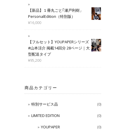
【新品】１冊丸ごと｢瀬戸利樹」
PersonalEdition（特別版）
¥
16,000
【フルセット】YOUPAPERシリーズ
#山本涼介 掲載14回分 28ページ｜大
型配送タイプ
¥
95,200
商品カテゴリー
特別サービス品
(0)
LIMITED EDITION
(0)
YOUPAPER
(0)