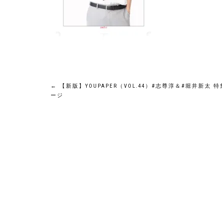
投
←
【新版】YOUPAPER（VOL.44）#志尊淳＆#堀井新太 特
ージ
稿
ナ
ビ
ゲ
ー
シ