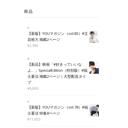
商品
【新版】YOUマガジン（vol.83）#立
花裕大 掲載2ページ
¥
2,980
【新品】映画「#好きっていいな
よ。」SpecialEdition（特別版）#福
士蒼汰 掲載2ページ｜大型配送タイ
プ
¥
6,800
【新版】YOUマガジン（vol.78）#福
士蒼汰 特集8ページ
¥
11,920