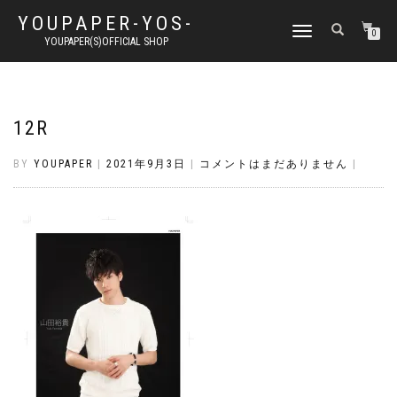
YOUPAPER-YOS-
ナ
0
YOUPAPER(S)OFFICIAL SHOP
ビ
ゲ
ー
シ
ョ
12R
ン
切
BY
YOUPAPER
|
2021年9月3日
|
コメントはまだありません
|
り
替
え