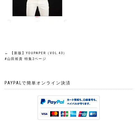
投
←
【新版】YOUPAPER（VOL.43）
#山田裕貴 特集2ページ
稿
ナ
PAYPALで簡単オンライン決済
ビ
ゲ
ー
シ