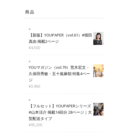
商品
【新版】YOUPAPER（vol.61）#堀田
真由 掲載2ページ
¥
4,500
YOUマガジン（vol.79）荒木宏文・
久保田秀敏・五十嵐麻朝 特集4ペー
ジ
¥
3,960
【フルセット】YOUPAPERシリーズ
#山本涼介 掲載14回分 28ページ｜大
型配送タイプ
¥
95,200