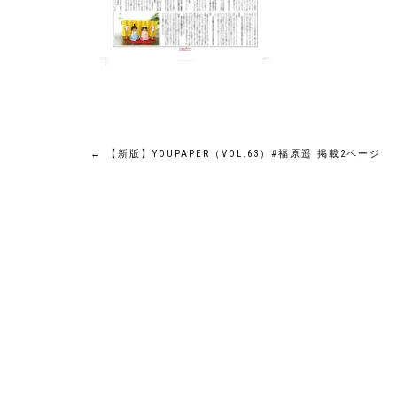
投
←
【新版】YOUPAPER（VOL.63）#福原遥 掲載2ページ
稿
ナ
ビ
ゲ
ー
シ