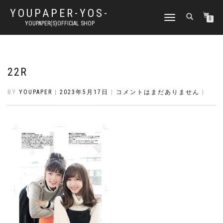
YOUPAPER-YOS-
ナ
0
YOUPAPER(S)OFFICIAL SHOP
ビ
ゲ
ー
シ
ョ
22R
ン
切
BY
YOUPAPER
|
2023年5月17日
|
コメントはまだありません
|
り
替
え