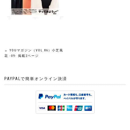
投
←
YOUマガジン（VOL.86）小芝風
花 -09- 掲載2ページ
稿
ナ
PAYPALで簡単オンライン決済
ビ
ゲ
ー
シ