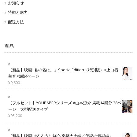
お知らせ
特徴と魅力
配送方法
商品
【新品】映画｢君の名は。」SpecialEdition（特別版）#上白石
萌音 掲載4ページ
¥
9,600
【フルセット】YOUPAPERシリーズ #山本涼介 掲載14回分 28ペ
ージ｜大型配送タイプ
¥
95,200
【新品】映画｢#るろうに剣心 京都大火編／伝説の最期編」