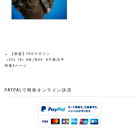
投
←
【新版】YOUマガジン
（VOL.78）#W_INDS. #千葉涼平
稿
特集4ページ
ナ
PAYPALで簡単オンライン決済
ビ
ゲ
ー
シ