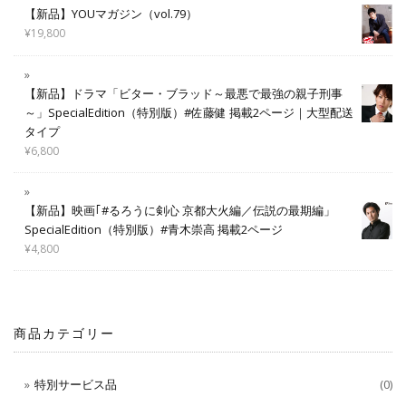
【新品】YOUマガジン（vol.79）
¥
19,800
【新品】ドラマ「ビター・ブラッド～最悪で最強の親子刑事
～」SpecialEdition（特別版）#佐藤健 掲載2ページ｜大型配送
タイプ
¥
6,800
【新品】映画｢#るろうに剣心 京都大火編／伝説の最期編」
SpecialEdition（特別版）#青木崇高 掲載2ページ
¥
4,800
商品カテゴリー
特別サービス品
(0)