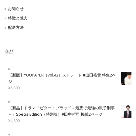
お知らせ
特徴と魅力
配送方法
商品
【新版】YOUPAPER（vol.43）ストレート #山田裕貴 特集2ペー
ジ
¥
6,800
【新品】ドラマ「ビター・ブラッド～最悪で最強の親子刑事
～」SpecialEdition（特別版）#田中哲司 掲載2ページ
¥
4,800