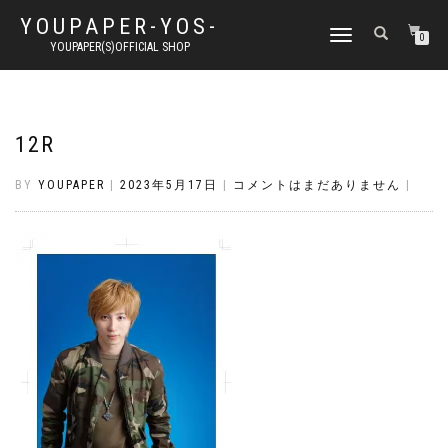
YOUPAPER-YOS-
ナ
0
YOUPAPER(S)OFFICIAL SHOP
ビ
ゲ
ー
シ
ョ
12R
ン
切
BY
YOUPAPER
|
2023年5月17日
|
コメントはまだありません
|
り
替
え