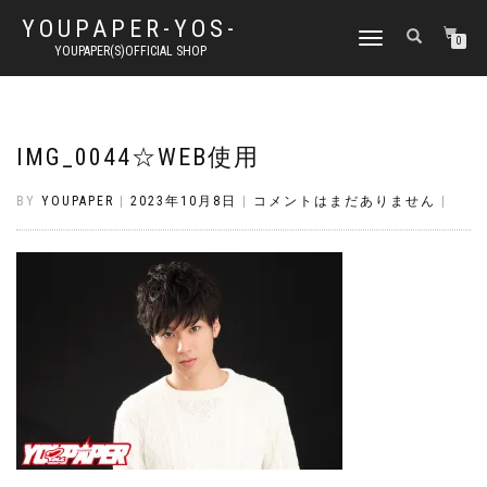
YOUPAPER-YOS-
ナ
0
YOUPAPER(S)OFFICIAL SHOP
ビ
ゲ
ー
シ
ョ
IMG_0044☆WEB使用
ン
切
BY
YOUPAPER
|
2023年10月8日
|
コメントはまだありません
|
り
替
え