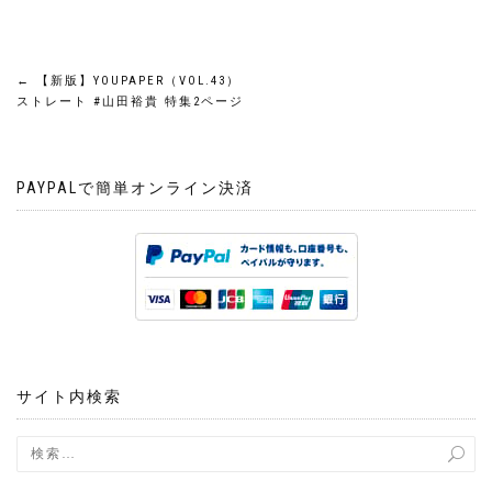
投
←
【新版】YOUPAPER（VOL.43）
ストレート #山田裕貴 特集2ページ
稿
ナ
PAYPALで簡単オンライン決済
ビ
ゲ
ー
シ
サイト内検索
ョ
ン