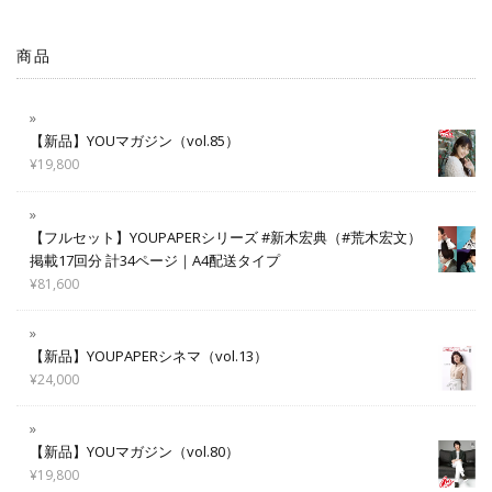
商品
【新品】YOUマガジン（vol.85）
¥
19,800
【フルセット】YOUPAPERシリーズ #新木宏典（#荒木宏文）
掲載17回分 計34ページ｜A4配送タイプ
¥
81,600
【新品】YOUPAPERシネマ（vol.13）
¥
24,000
【新品】YOUマガジン（vol.80）
¥
19,800