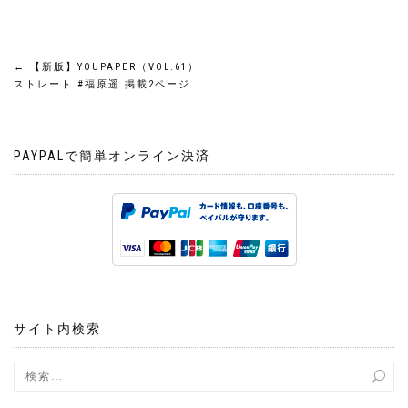
投
←
【新版】YOUPAPER（VOL.61）
ストレート #福原遥 掲載2ページ
稿
ナ
PAYPALで簡単オンライン決済
ビ
ゲ
ー
シ
サイト内検索
ョ
ン