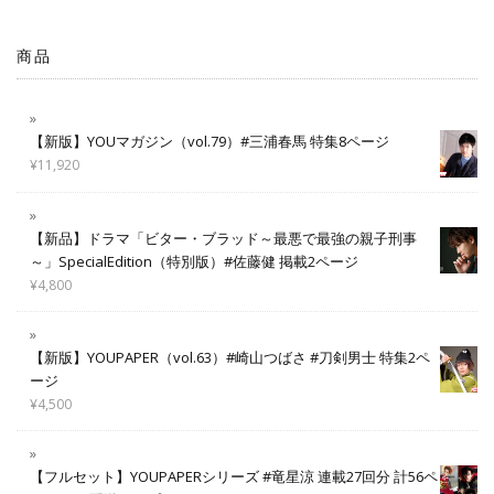
商品
【新版】YOUマガジン（vol.79）#三浦春馬 特集8ページ
¥
11,920
【新品】ドラマ「ビター・ブラッド～最悪で最強の親子刑事
～」SpecialEdition（特別版）#佐藤健 掲載2ページ
¥
4,800
【新版】YOUPAPER（vol.63）#崎山つばさ #刀剣男士 特集2ペ
ージ
¥
4,500
【フルセット】YOUPAPERシリーズ #竜星涼 連載27回分 計56ペ