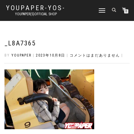
YOUPAPER-YOS-
ナ
0
YOUPAPER(S)OFFICIAL SHOP
ビ
ゲ
ー
シ
ョ
_L8A7365
ン
切
BY
YOUPAPER
|
2023年10月8日
|
コメントはまだありません
|
り
替
え