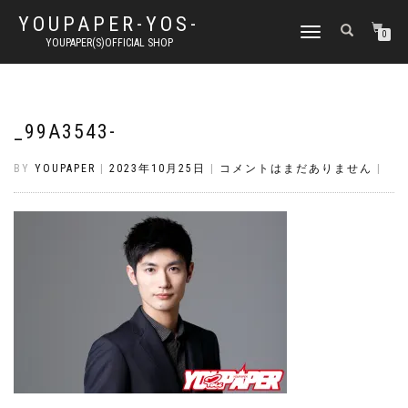
YOUPAPER-YOS-
ナ
0
YOUPAPER(S)OFFICIAL SHOP
ビ
ゲ
ー
シ
ョ
_99A3543-
ン
切
BY
YOUPAPER
|
2023年10月25日
|
コメントはまだありません
|
り
替
え