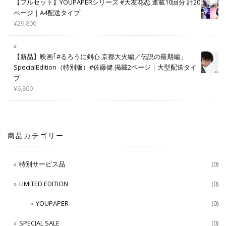
【フルセット】YOUPAPERシリーズ #大友花恋 連載10回分 計20
ページ｜A4配送タイプ
¥
29,800
【新品】映画｢#るろうに剣心 京都大火編／伝説の最期編」
SpecialEdition（特別版）#佐藤健 掲載2ページ｜大型配送タイ
プ
¥
6,800
商品カテゴリー
特別サービス品
(0)
LIMITED EDITION
(0)
YOUPAPER
(0)
SPECIAL SALE
(0)