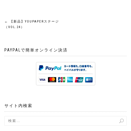
投
←
【新品】YOUPAPERステージ
（VOL.24）
稿
ナ
PAYPALで簡単オンライン決済
ビ
ゲ
ー
シ
サイト内検索
ョ
ン