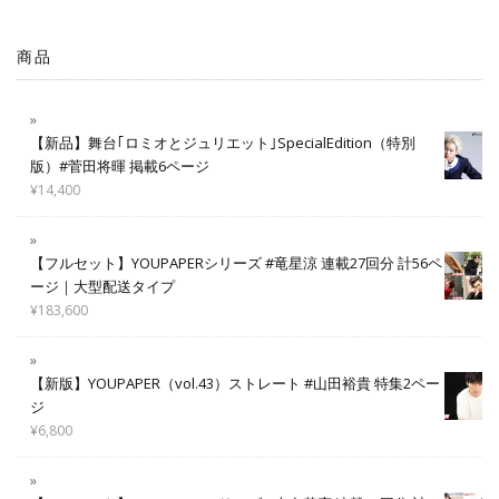
商品
【新品】舞台｢ロミオとジュリエット｣SpecialEdition（特別
版）#菅田将暉 掲載6ページ
¥
14,400
【フルセット】YOUPAPERシリーズ #竜星涼 連載27回分 計56ペ
ージ｜大型配送タイプ
¥
183,600
【新版】YOUPAPER（vol.43）ストレート #山田裕貴 特集2ペー
ジ
¥
6,800