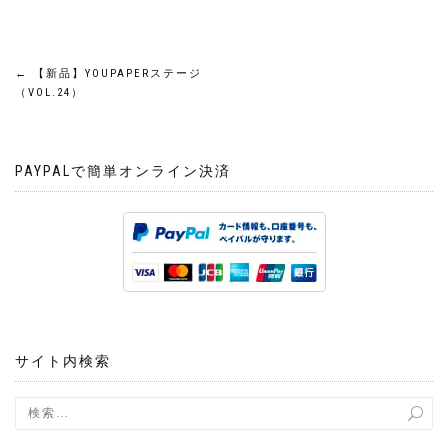
投
←
【新品】YOUPAPERステージ
（VOL.24）
稿
ナ
PAYPALで簡単オンライン決済
ビ
ゲ
ー
シ
サイト内検索
ョ
ン