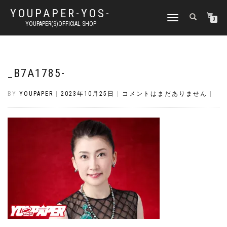
YOUPAPER-YOS-
ナ
0
YOUPAPER(S)OFFICIAL SHOP
ビ
ゲ
ー
シ
ョ
_B7A1785-
ン
切
BY
YOUPAPER
|
2023年10月25日
|
コメントはまだありません
|
り
替
え