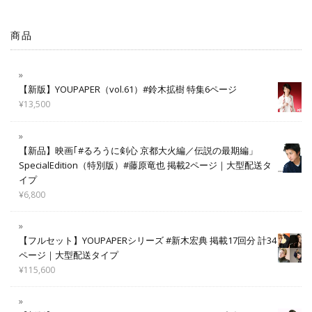
商品
【新版】YOUPAPER（vol.61）#鈴木拡樹 特集6ページ
¥
13,500
【新品】映画｢#るろうに剣心 京都大火編／伝説の最期編」
SpecialEdition（特別版）#藤原竜也 掲載2ページ｜大型配送タ
イプ
¥
6,800
【フルセット】YOUPAPERシリーズ #新木宏典 掲載17回分 計34
ページ｜大型配送タイプ
¥
115,600