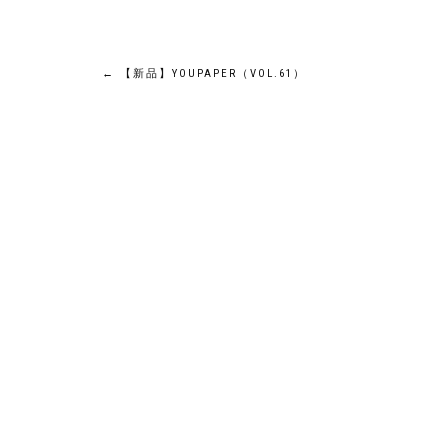
投
←
【新品】YOUPAPER（VOL.61）
稿
ナ
ビ
ゲ
ー
シ
ョ
ン