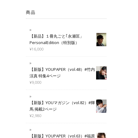
商品
【新品】１冊丸ごと｢永瀬匡」
PersonalEdition（特別版）
¥
16,000
【新版】YOUPAPER（vol.48）#竹内
涼真 特集4ページ
¥
9,000
【新版】YOUマガジン（vol.82）#輝
馬 掲載2ページ
¥
2,980
【新版】YOUPAPER（vol.63）#福原