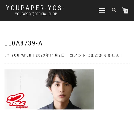
YOUPAPER-YOS-
ナ
0
YOUPAPER(S)OFFICIAL SHOP
ビ
ゲ
ー
シ
ョ
_E0A8739-A
ン
切
BY
YOUPAPER
|
2023年11月2日
|
コメントはまだありません
|
り
替
え