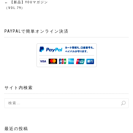
投
←
【新品】YOUマガジン
（VOL.79）
稿
ナ
PAYPALで簡単オンライン決済
ビ
ゲ
ー
シ
サイト内検索
ョ
ン
最近の投稿