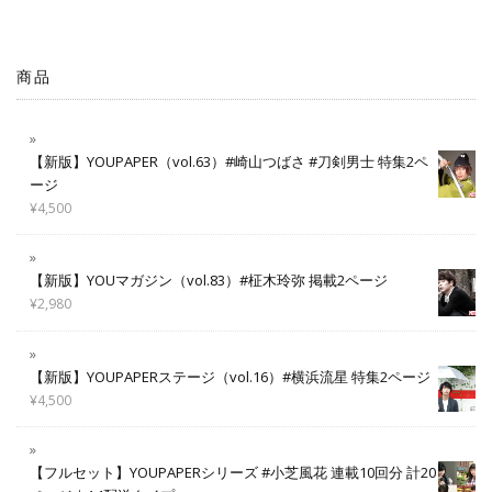
商品
【新版】YOUPAPER（vol.63）#崎山つばさ #刀剣男士 特集2ペ
ージ
¥
4,500
【新版】YOUマガジン（vol.83）#柾木玲弥 掲載2ページ
¥
2,980
【新版】YOUPAPERステージ（vol.16）#横浜流星 特集2ページ
¥
4,500
【フルセット】YOUPAPERシリーズ #小芝風花 連載10回分 計20