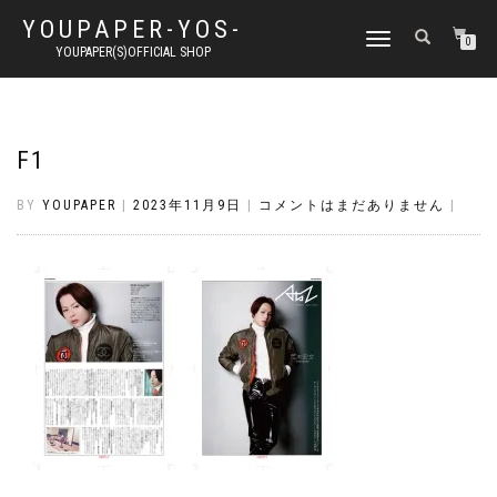
YOUPAPER-YOS-
ナ
0
YOUPAPER(S)OFFICIAL SHOP
ビ
ゲ
ー
シ
ョ
F1
ン
切
BY
YOUPAPER
|
2023年11月9日
|
コメントはまだありません
|
り
替
え