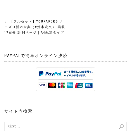
投
←
【フルセット】YOUPAPERシリ
ーズ #新木宏典（#荒木宏文） 掲載
稿
17回分 計34ページ｜A4配送タイプ
ナ
PAYPALで簡単オンライン決済
ビ
ゲ
ー
シ
ョ
サイト内検索
ン