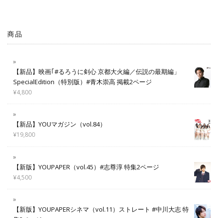
商品
【新品】映画｢#るろうに剣心 京都大火編／伝説の最期編」
SpecialEdition（特別版）#青木崇高 掲載2ページ
¥
4,800
【新品】YOUマガジン（vol.84）
¥
19,800
【新版】YOUPAPER（vol.45）#志尊淳 特集2ページ
¥
4,500
【新版】YOUPAPERシネマ（vol.11）ストレート #中川大志 特