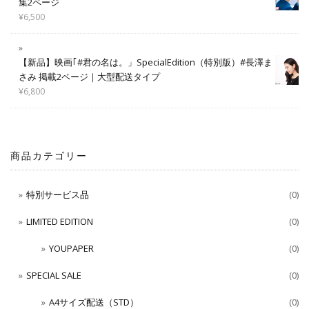
集2ページ
¥
6,500
【新品】映画｢#君の名は。」SpecialEdition（特別版）#長澤ま
さみ 掲載2ページ｜大型配送タイプ
¥
6,800
商品カテゴリー
特別サービス品
(0)
LIMITED EDITION
(0)
YOUPAPER
(0)
SPECIAL SALE
(0)
A4サイズ配送（STD）
(0)