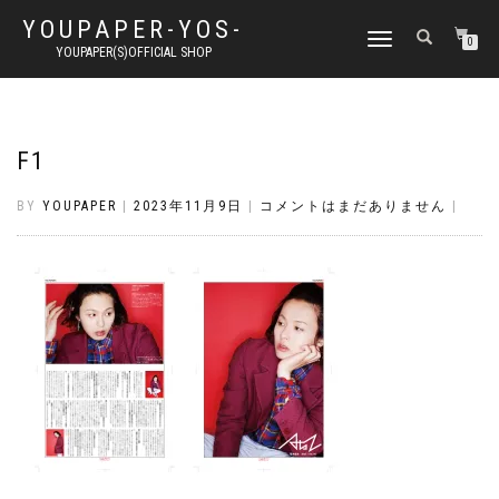
YOUPAPER-YOS-
ナ
0
YOUPAPER(S)OFFICIAL SHOP
ビ
ゲ
ー
シ
ョ
F1
ン
切
BY
YOUPAPER
|
2023年11月9日
|
コメントはまだありません
|
り
替
え