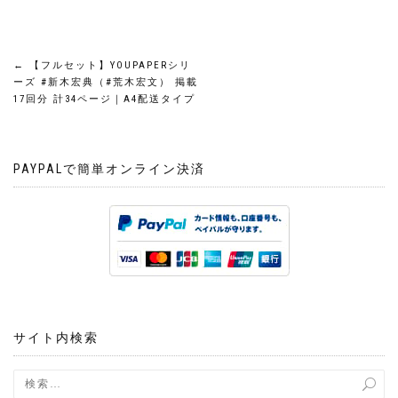
投
←
【フルセット】YOUPAPERシリ
ーズ #新木宏典（#荒木宏文） 掲載
稿
17回分 計34ページ｜A4配送タイプ
ナ
PAYPALで簡単オンライン決済
ビ
ゲ
ー
シ
ョ
サイト内検索
ン