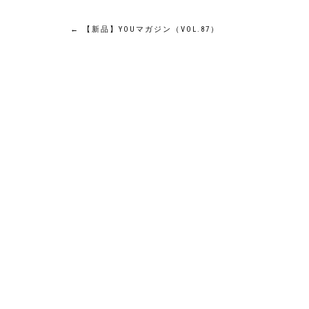
投
←
【新品】YOUマガジン（VOL.87）
稿
ナ
ビ
ゲ
ー
シ
ョ
ン