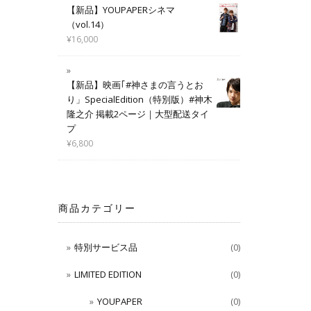
【新品】YOUPAPERシネマ
（vol.14）
¥
16,000
【新品】映画｢#神さまの言うとお
り」SpecialEdition（特別版）#神木
隆之介 掲載2ページ｜大型配送タイ
プ
¥
6,800
商品カテゴリー
特別サービス品
(0)
LIMITED EDITION
(0)
YOUPAPER
(0)