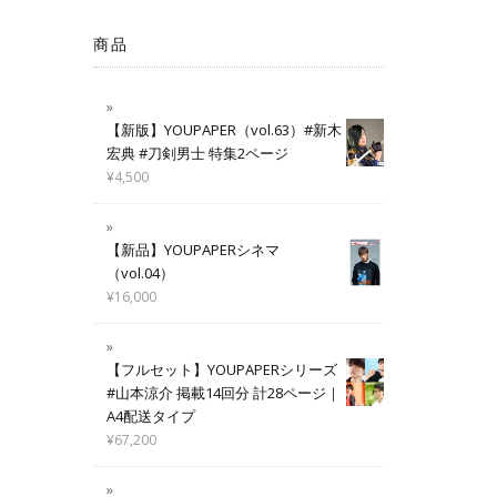
商品
【新版】YOUPAPER（vol.63）#新木
宏典 #刀剣男士 特集2ページ
¥
4,500
【新品】YOUPAPERシネマ
（vol.04）
¥
16,000
【フルセット】YOUPAPERシリーズ
#山本涼介 掲載14回分 計28ページ｜
A4配送タイプ
¥
67,200