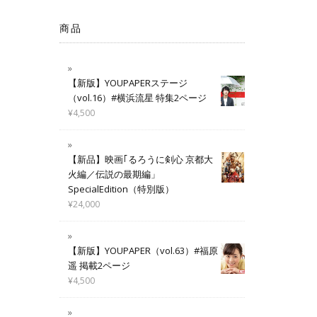
商品
【新版】YOUPAPERステージ
（vol.16）#横浜流星 特集2ページ
¥
4,500
【新品】映画｢るろうに剣心 京都大
火編／伝説の最期編」
SpecialEdition（特別版）
¥
24,000
【新版】YOUPAPER（vol.63）#福原
遥 掲載2ページ
¥
4,500