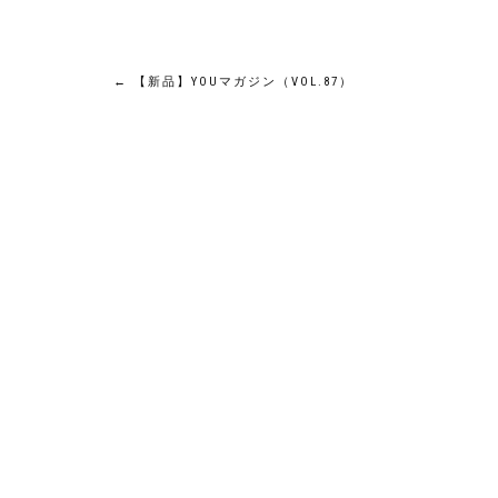
投
←
【新品】YOUマガジン（VOL.87）
稿
ナ
ビ
ゲ
ー
シ
ョ
ン