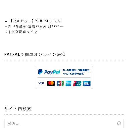
投
←
【フルセット】YOUPAPERシリ
ーズ #竜星涼 連載27回分 計56ペー
稿
ジ｜大型配送タイプ
ナ
PAYPALで簡単オンライン決済
ビ
ゲ
ー
シ
ョ
サイト内検索
ン