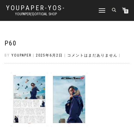
YOUPAPER-YOS-
ナ
0
YOUPAPER(S)OFFICIAL SHOP
ビ
ゲ
ー
シ
ョ
P60
ン
切
BY
YOUPAPER
|
2025年6月2日
|
コメントはまだありません
|
り
替
え