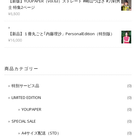
【新版】YOUPAPER（vol.63）ストレート #崎山つばさ #刀剣男
士 特集2ページ
¥
6,800
【新品】１冊丸ごと｢内藤理沙」PersonalEdition（特別版）
¥
16,000
商品カテゴリー
特別サービス品
(0)
LIMITED EDITION
(0)
YOUPAPER
(0)
SPECIAL SALE
(0)
A4サイズ配送（STD）
(0)