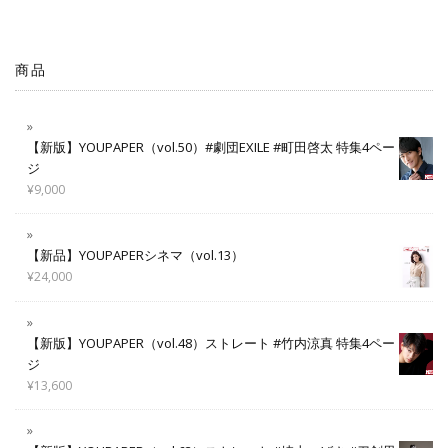
商品
【新版】YOUPAPER（vol.50）#劇団EXILE #町田啓太 特集4ペー
ジ
¥
9,000
【新品】YOUPAPERシネマ（vol.13）
¥
24,000
【新版】YOUPAPER（vol.48）ストレート #竹内涼真 特集4ペー
ジ
¥
13,600