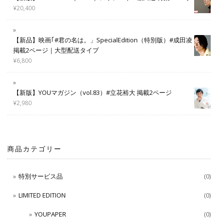
¥
20,400
【新品】映画｢#君の名は。」SpecialEdition（特別版）#成田凌
掲載2ページ｜大型配送タイプ
¥
6,800
【新版】YOUマガジン（vol.83）#立花裕大 掲載2ページ
¥
2,980
商品カテゴリー
特別サービス品
(0)
LIMITED EDITION
(0)
YOUPAPER
(0)