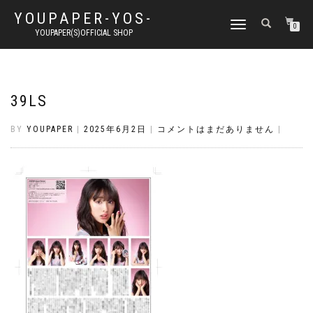
YOUPAPER-YOS-
ナ
0
YOUPAPER(S)OFFICIAL SHOP
ビ
ゲ
ー
シ
ョ
39LS
ン
切
BY
YOUPAPER
|
2025年6月2日
|
コメントはまだありません
|
り
替
え