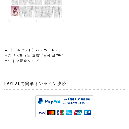
投
←
【フルセット】YOUPAPERシリ
ーズ #大友花恋 連載10回分 計20ペ
稿
ージ｜A4配送タイプ
ナ
PAYPALで簡単オンライン決済
ビ
ゲ
ー
シ