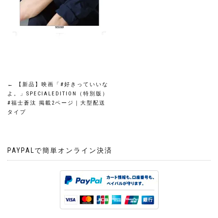
投
←
【新品】映画「#好きっていいな
よ。」SPECIALEDITION（特別版）
稿
#福士蒼汰 掲載2ページ｜大型配送
タイプ
ナ
ビ
PAYPALで簡単オンライン決済
ゲ
ー
シ