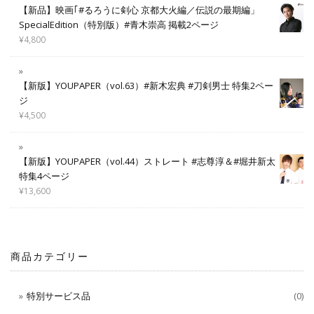
【新品】映画｢#るろうに剣心 京都大火編／伝説の最期編」
SpecialEdition（特別版）#青木崇高 掲載2ページ
¥
4,800
【新版】YOUPAPER（vol.63）#新木宏典 #刀剣男士 特集2ペー
ジ
¥
4,500
【新版】YOUPAPER（vol.44）ストレート #志尊淳＆#堀井新太
特集4ページ
¥
13,600
商品カテゴリー
特別サービス品
(0)