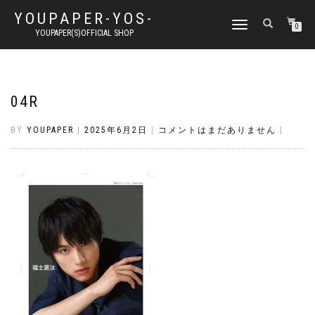
YOUPAPER-YOS-
ナ
0
YOUPAPER(S)OFFICIAL SHOP
ビ
ゲ
ー
シ
ョ
04R
ン
切
BY
YOUPAPER
|
2025年6月2日
|
コメントはまだありません
|
り
替
え