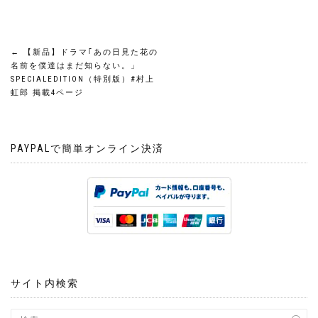
投
←
【新品】ドラマ｢あの日見た花の
名前を僕達はまだ知らない。」
稿
SPECIALEDITION（特別版）#村上
虹郎 掲載4ページ
ナ
ビ
PAYPALで簡単オンライン決済
ゲ
ー
シ
ョ
サイト内検索
ン