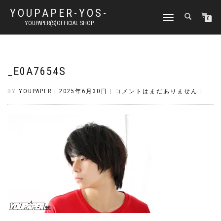
YOUPAPER-YOS-
ナ
0
YOUPAPER(S)OFFICIAL SHOP
ビ
ゲ
ー
シ
ョ
_E0A7654S
ン
切
BY
YOUPAPER
|
2025年6月30日
|
コメントはまだありません
|
り
替
え