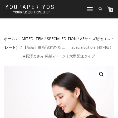
YOUPAPER-YOS-
ナ
0
YOUPAPER(S)OFFICIAL SHOP
ビ
ゲ
ー
シ
ョ
ホーム
/
LIMITED ITEM
/
SPECIALEDITION
/
A3サイズ配送（スト
ン
切
レート）
/ 【新品】映画｢#君の名は。」SpecialEdition（特別版）
り
替
#長澤まさみ 掲載2ページ｜大型配送タイプ
え