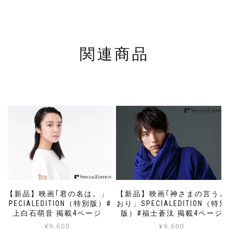
関連商品
【新品】映画｢君の名は。」
【新品】映画｢神さまの言うと
SPECIALEDITION（特別版）#
おり」SPECIALEDITION（特別
上白石萌音 掲載4ページ
版）#福士蒼汰 掲載4ページ
¥
9,600
¥
9,600