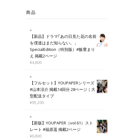
商品
【新品】ドラマ｢あの日見た花の名前
を僕達はまだ知らない。」
SpecialEdition（特別版）#飯豊まり
え 掲載2ページ
¥
4,800
【フルセット】YOUPAPERシリーズ
#山本涼介 掲載14回分 28ページ｜大
型配送タイプ
¥
95,200
【新版】YOUPAPER（vol.61）スト
レート #福原遥 掲載2ページ
¥
6,800