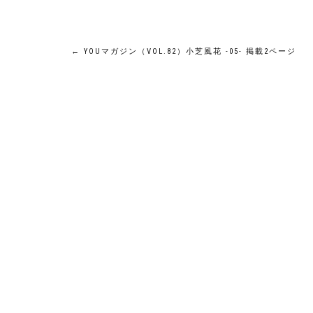
投
←
YOUマガジン（VOL.82）小芝風花 -05- 掲載2ページ
稿
ナ
ビ
ゲ
ー
シ
ョ
ン