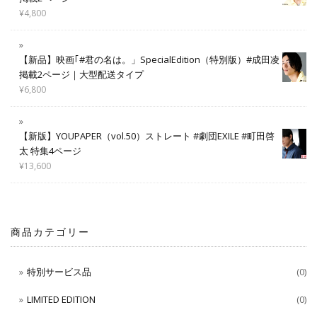
¥
4,800
【新品】映画｢#君の名は。」SpecialEdition（特別版）#成田凌
掲載2ページ｜大型配送タイプ
¥
6,800
【新版】YOUPAPER（vol.50）ストレート #劇団EXILE #町田啓
太 特集4ページ
¥
13,600
商品カテゴリー
特別サービス品
(0)
LIMITED EDITION
(0)