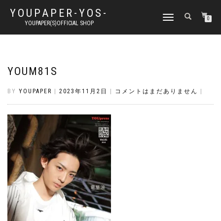
YOUPAPER-YOS-
ナ
0
YOUPAPER(S)OFFICIAL SHOP
ビ
ゲ
ー
シ
ョ
YOUM81S
ン
切
BY
YOUPAPER
|
2023年11月2日
|
コメントはまだありません
|
り
替
え