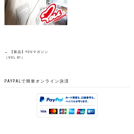
投
←
【新品】YOUマガジン
（VOL.81）
稿
ナ
PAYPALで簡単オンライン決済
ビ
ゲ
ー
シ